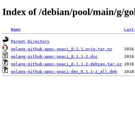
Index of /debian/pool/main/g/g
Name
Last
Parent Directory
golang-github-appc-goaci_0.1.1.orig.tar.gz
golang-github-appc-goaci_0.1.1-2.dsc
golang-github-appc-goaci_0.1.1-2.debian.tar.xz
golang-github-appc-goaci-dev_0.1.1-2_all.deb