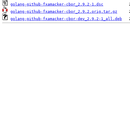
golang-github-fxamacker-cbor_2.9.2-1.dsc
golang-github-fxamacker-cbor_2.9.2.orig.tar.gz
golang-github-fxamacker-cbor-dev_2.9.2-1_all.deb