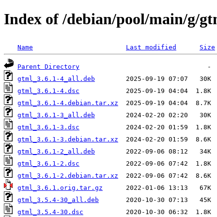
Index of /debian/pool/main/g/gt
Name
Last modified
Size
Parent Directory
gtml_3.6.1-4_all.deb
gtml_3.6.1-4.dsc
gtml_3.6.1-4.debian.tar.xz
gtml_3.6.1-3_all.deb
gtml_3.6.1-3.dsc
gtml_3.6.1-3.debian.tar.xz
gtml_3.6.1-2_all.deb
gtml_3.6.1-2.dsc
gtml_3.6.1-2.debian.tar.xz
gtml_3.6.1.orig.tar.gz
gtml_3.5.4-30_all.deb
gtml_3.5.4-30.dsc