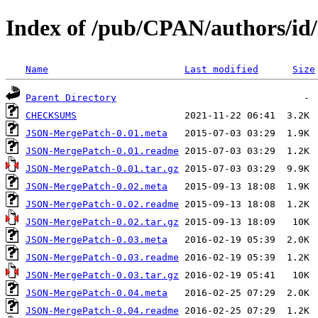
Index of /pub/CPAN/authors/i
Name
Last modified
Size
Parent Directory
CHECKSUMS
JSON-MergePatch-0.01.meta
JSON-MergePatch-0.01.readme
JSON-MergePatch-0.01.tar.gz
JSON-MergePatch-0.02.meta
JSON-MergePatch-0.02.readme
JSON-MergePatch-0.02.tar.gz
JSON-MergePatch-0.03.meta
JSON-MergePatch-0.03.readme
JSON-MergePatch-0.03.tar.gz
JSON-MergePatch-0.04.meta
JSON-MergePatch-0.04.readme