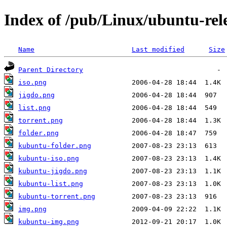
Index of /pub/Linux/ubuntu-rele
Name
Last modified
Size
Parent Directory
iso.png
jigdo.png
list.png
torrent.png
folder.png
kubuntu-folder.png
kubuntu-iso.png
kubuntu-jigdo.png
kubuntu-list.png
kubuntu-torrent.png
img.png
kubuntu-img.png