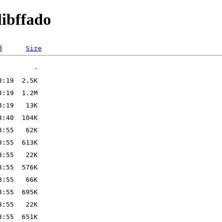
libffado
d
Size