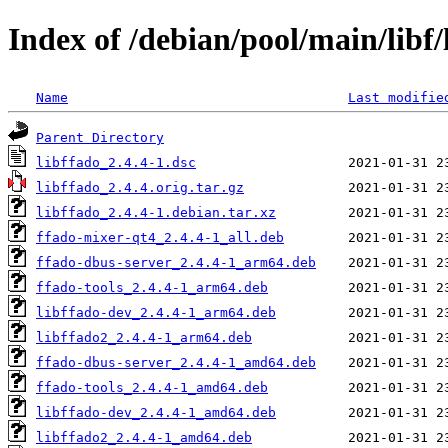
Index of /debian/pool/main/libf/
Name
Last modifie
Parent Directory
libffado_2.4.4-1.dsc
libffado_2.4.4.orig.tar.gz
libffado_2.4.4-1.debian.tar.xz
ffado-mixer-qt4_2.4.4-1_all.deb
ffado-dbus-server_2.4.4-1_arm64.deb
ffado-tools_2.4.4-1_arm64.deb
libffado-dev_2.4.4-1_arm64.deb
libffado2_2.4.4-1_arm64.deb
ffado-dbus-server_2.4.4-1_amd64.deb
ffado-tools_2.4.4-1_amd64.deb
libffado-dev_2.4.4-1_amd64.deb
libffado2_2.4.4-1_amd64.deb