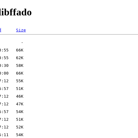
libffado
d
Size